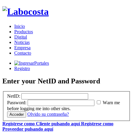
Inicio
Productos
Digital
Noticias
Empresa
Contacto
Portales
Registro
Enter your NetID and Password
N
etID:
P
assword:
W
arn me
before logging me into other sites.
Olvido su contraseña?
Regístrese como Cliente pulsando aquí
Regístrese como
Proveedor pulsando aquí